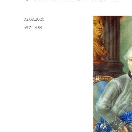
Veröffentlicht
02.09.2020
am
Originalgröße
497 × 484