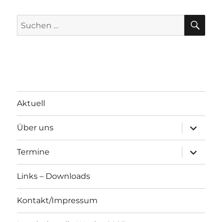
SU
Suchen
nach:
Aktuell
Unterme
Über uns
öffnen
Unterme
Termine
öffnen
Links – Downloads
Kontakt/Impressum