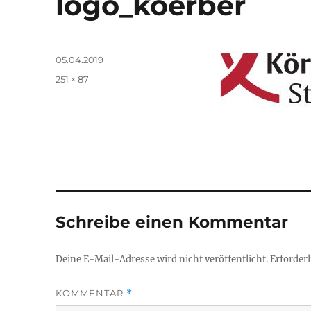
logo_koerber
Veröffentlicht
05.04.2019
am
Originalgröße
251 × 87
Schreibe einen Kommentar
Deine E-Mail-Adresse wird nicht veröffentlicht.
Erforderl
KOMMENTAR
*