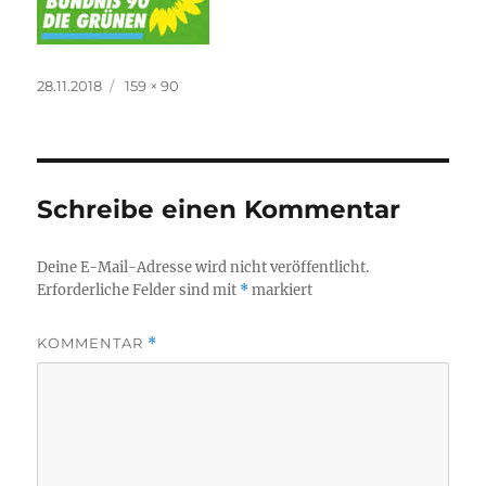
Veröffentlicht
Originalgröße
28.11.2018
159 × 90
am
Schreibe einen Kommentar
Deine E-Mail-Adresse wird nicht veröffentlicht.
Erforderliche Felder sind mit
*
markiert
KOMMENTAR
*