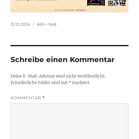
Veröffentlicht
Originalgröße
31.10.2024
669 × 948
am
Schreibe einen Kommentar
Deine E-Mail-Adresse wird nicht veröffentlicht.
Erforderliche Felder sind mit
*
markiert
KOMMENTAR
*